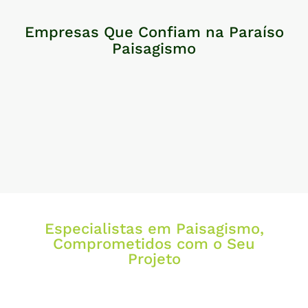
Empresas Que Confiam na Paraíso
Paisagismo
Especialistas em Paisagismo,
Comprometidos com o Seu
Projeto
Com mais de 25 anos de experiência, garantimos soluções
paisagísticas que unem beleza, funcionalidade e
sustentabilidade. Fale conosco e receba um orçamento sem
compromisso.